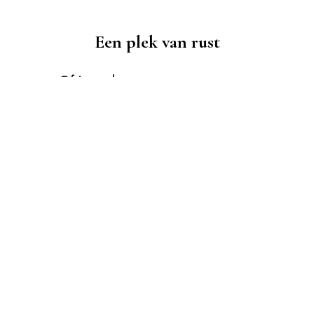
Een plek van rust
Of je nu komt voor een massage,
gezichtsbehandeling of harsbehandeling –
bij Salon Herleef vind je een moment van
ontspanning en herstel.
Elke behandeling op maat
Volledig afgestemd op jouw huid en